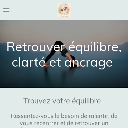
Passer
au
contenu
principal
Retrouver équilibre,
clarté et ancrage
Trouvez votre équilibre
Ressentez-vous le besoin de ralentir, de
vous recentrer et de retrouver un