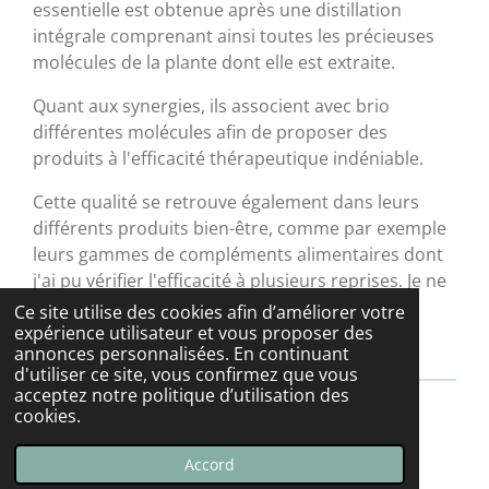
essentielle est obtenue après une distillation
intégrale comprenant ainsi toutes les précieuses
molécules de la plante dont elle est extraite.
Quant aux synergies, ils associent avec brio
différentes molécules afin de proposer des
produits à l'efficacité thérapeutique indéniable.
Cette qualité se retrouve également dans leurs
différents produits bien-être, comme par exemple
leurs gammes de compléments alimentaires dont
j'ai pu vérifier l'efficacité à plusieurs reprises. Je ne
peux que vous conseiller de les essayer et
Ce site utilise des cookies afin d’améliorer votre
d'expérimenter à votre tour!
expérience utilisateur et vous proposer des
annonces personnalisées. En continuant
d'utiliser ce site, vous confirmez que vous
acceptez notre politique d’utilisation des
cookies.
© 2022 - 2026 Laetitia Mudita Yoga
Propulsé par
Webador
Accord